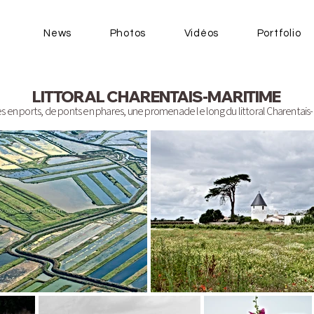
News
Photos
Vidéos
Portfolio
LITTORAL CHARENTAIS-MARITIME
s en ports, de ponts en phares, une promenade le long du littoral Charentais