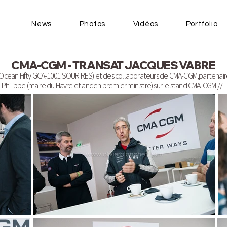
News
Photos
Vidéos
Portfolio
CMA-CGM - TRANSAT JACQUES VABRE
 Ocean Fifty GCA-1001 SOURIRES) et des collaborateurs de CMA-CGM,partenaire 
d Philippe (maire du Havre et ancien premier ministre) sur le stand CMA-CGM // 